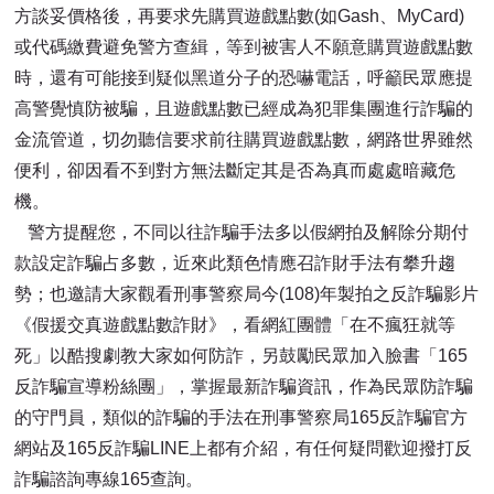
方談妥價格後，再要求先購買遊戲點數(如Gash、MyCard)
或代碼繳費避免警方查緝，等到被害人不願意購買遊戲點數
時，還有可能接到疑似黑道分子的恐嚇電話，呼籲民眾應提
高警覺慎防被騙，且遊戲點數已經成為犯罪集團進行詐騙的
金流管道，切勿聽信要求前往購買遊戲點數，網路世界雖然
便利，卻因看不到對方無法斷定其是否為真而處處暗藏危
機。
警方提醒您，不同以往詐騙手法多以假網拍及解除分期付
款設定詐騙占多數，近來此類色情應召詐財手法有攀升趨
勢；也邀請大家觀看刑事警察局今(108)年製拍之反詐騙影片
《假援交真遊戲點數詐財》，看網紅團體「在不瘋狂就等
死」以酷搜劇教大家如何防詐，另鼓勵民眾加入臉書「165
反詐騙宣導粉絲團」，掌握最新詐騙資訊，作為民眾防詐騙
的守門員，類似的詐騙的手法在刑事警察局165反詐騙官方
網站及165反詐騙LINE上都有介紹，有任何疑問歡迎撥打反
詐騙諮詢專線165查詢。