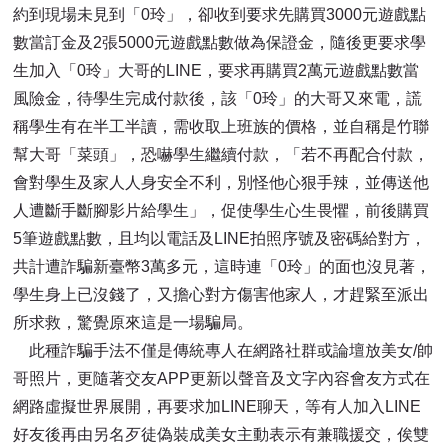
約到現場未見到「0玲」，卻收到要求先購買3000元遊戲點
數當訂金及2張5000元遊戲點數做為保證金，隨後更要求學
生加入「0玲」大哥的LINE，要求再購買2萬元遊戲點數當
風險金，待學生完成付款後，該「0玲」的大哥又來電，謊
稱學生有在半工半讀，需收取上班族的價格，並自稱是竹聯
幫大哥「菜頭」，恐嚇學生繼續付款，「若不再配合付款，
會對學生及家人人身安全不利，別怪他心狠手辣，並傳送他
人遭斷手斷腳影片給學生」，促使學生心生畏懼，前後購買
5筆遊戲點數，且均以電話及LINE拍照序號及密碼給對方，
共計遭詐騙新臺幣3萬多元，這時連「0玲」的面也沒見著，
學生身上已沒錢了，又擔心對方傷害他家人，才趕緊至派出
所求救，驚覺原來這是一場騙局。
此種詐騙手法不僅是傳統專人在網路社群或論壇放美女/帥
哥照片，更隨著交友APP更新以聲音及文字內容會友方式在
網路虛擬世界展開，再要求加LINE聊天，等有人加入LINE
好友後再由另名歹徒偽裝成美女主動表示有兼職援交，俟雙