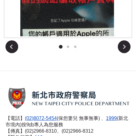
「快遞包裹已發，請您查收」一封簡訊也是詐騙!
下一張
【電話】
(02)8072-5454
(保您妻兒 無事無事) 、
1999
(新北
市境內)按9由專人為您服務
【傳真】(02)2966-8310、(02)2966-8312