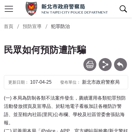
查詢區開關
首頁
預防宣導
犯罪防治
民眾如何預防遭詐騙
列印
分享
回上一頁
107-04-25
新北市政府警察局
更新日期
發布單位
(一)
本局為防制各類不法案件發生，賡續運用各類犯罪預防
活動發放摺頁及宣導品、於駐地電子看板加註各種防詐警
語、並至轄內社區(里民)公布欄、學校及社區管委會張貼海
報。
(二)
可善用本局「iPolice」APP、官方網站與臉書(新北警好