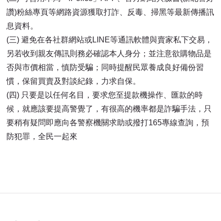
讚)粉絲專頁等網路資源獲取打詐、反毒、掃黑等最新傳播訊
息資料。
(三)
避免在各社群網站或LINE等通訊軟體與賣家私下交易，
另若收到親友傳訊則務必確認本人身分；並注意欲購物品是
否與市價相當，慎防受騙；同時提醒民眾養成良好備份習
慣，保留買賣及對談紀錄，力求自保。
(四)
只要是以任何名目，要求您至提款機操作、匯款的時
候，就應該要提高警覺了，有很高的機率都是詐騙手法，只
要稍有疑問即應向各警察機關求助或撥打165專線查詢，預
防犯罪，全民一起來