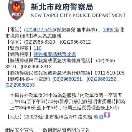
【電話】
(02)8072-5454
(保您妻兒 無事無事) 、
1999
(新北
市境內)按9由專人為您服務
【傳真】(02)2966-8310、(02)2966-8312
【緊急報案】
110
【網路報案】
網路報案請點選此處
【聽語障礙民眾報案或緊急求助傳真電話】
(02)2966-
8310、(02)2966-8312
【聽語障礙民眾報案或緊急求助行動電話】0911-510-105
【勤務指揮中心電話】
(02)29660251
、
(02)29660252
、
(02)29660253
本局各外勤單位24小時為您服務 / 內勤單位週一至週五
上午8時至下午5時30分(警察刑事紀錄證明書受理時間為
上午8時30分至下午5時，每周三延長受理至晚上8時)
【地址】220238新北市板橋區府中路32號
地圖
網站安全宣告
政府網站資料開放宣告