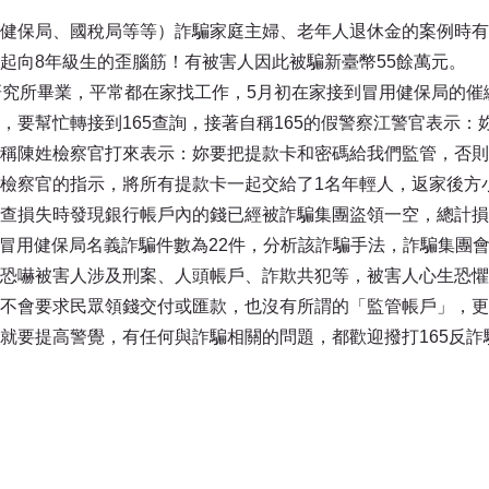
健保局、國稅局等等）詐騙家庭主婦、老年人退休金的案例時有
起向8年級生的歪腦筋！有被害人因此被騙新臺幣55餘萬元。
研究所畢業，平常都在家找工作，5月初在家接到冒用健保局的
，要幫忙轉接到165查詢，接著自稱165的假警察江警官表示
稱陳姓檢察官打來表示：妳要把提款卡和密碼給我們監管，否則
檢察官的指示，將所有提款卡一起交給了1名年輕人，返家後方
查損失時發現銀行帳戶內的錢已經被詐騙集團盜領一空，總計損
月份冒用健保局名義詐騙件數為22件，分析該詐騙手法，詐騙集
恐嚇被害人涉及刑案、人頭帳戶、詐欺共犯等，被害人心生恐懼
不會要求民眾領錢交付或匯款，也沒有所謂的「監管帳戶」，更
就要提高警覺，有任何與詐騙相關的問題，都歡迎撥打165反