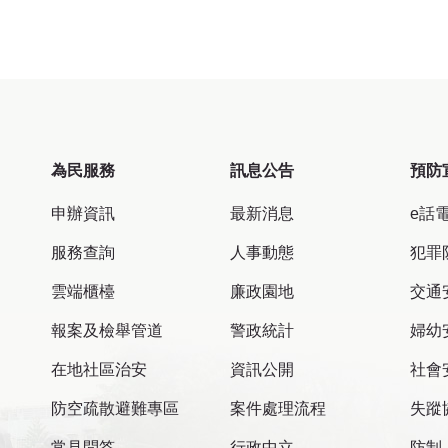
為民服務
訊息公告
預防
申辦資訊
最新消息
e話
服務查詢
人事動態
犯罪
雲端櫃檯
廉政園地
交通
報案及檢舉管道
警政統計
婦幼
在地社區治安
資訊公開
社會
防空疏散避難專區
案件處理流程
失蹤
常見問答
行政中立
防制