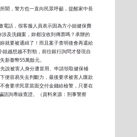
所聞，警方也一直向民眾呼籲，提醒家中長
催繳電話，假客服人員表示因為方小姐健保費
：妳涉及洗錢案，妳都沒收到傳票嗎？承辦的
妳就要被通緝了！而且案子查明後會再還給
小姐越想越不對勁，前往銀行詢問才發現自
失新臺幣55萬餘元。
團會先說被害人身分遭冒用、申請領取健保補
下便容易失去判斷力，最後要求被害人匯款
不會要求民眾當面交付金錢給檢警，只要在
詐騙諮詢專線查證。（資料來源：刑事警察