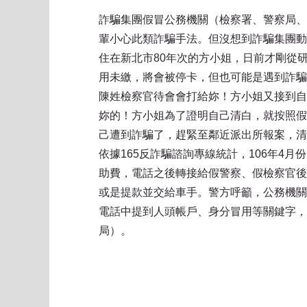
詐騙集團假冒公務機關（檢察署、警察局、
輩小心此類詐騙手法。但沒想到詐騙集團動
住在新北市80年次的方小姐，日前才剛從
用未繳，將會被停卡，但也可能是遇到詐騙
陳姓檢察官待會會打給妳！方小姐又接到自
妳的！方小姐為了證明自己清白，就按照假
己遭到詐騙了，趕緊至鄰近派出所報案，清
依據165反詐騙諮詢專線統計，106年4
助費，電話之後轉接給假警察、假檢察官後
或是提款並交給車手。警方呼籲，公務機關
電話中提到人頭帳戶、身分冒用等關鍵字，
局）。