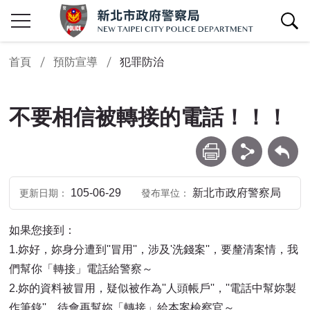
查詢區開關
首頁
預防宣導
犯罪防治
不要相信被轉接的電話！！！
列印
分享
回上一頁
105-06-29
新北市政府警察局
更新日期
發布單位
如果您接到：
1.妳好，妳身分遭到''冒用''，涉及'洗錢案''，要釐清案情，我
們幫你「轉接」電話給警察～
2.妳的資料被冒用，疑似被作為''人頭帳戶''，''電話中幫妳製
作筆錄''，待會再幫妳「轉接」給本案檢察官～