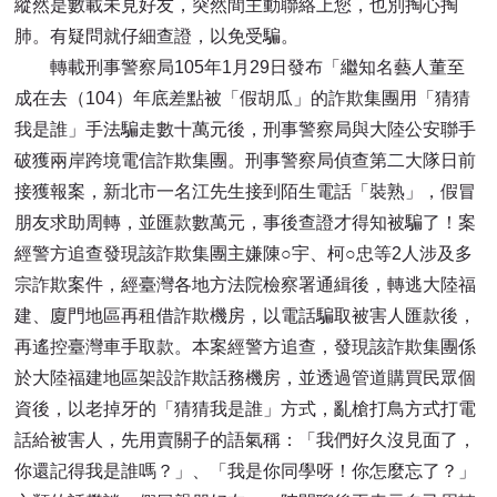
縱然是數載未見好友，突然間主動聯絡上您，也別掏心掏
肺。有疑問就仔細查證，以免受騙。
轉載刑事警察局105年1月29日發布「繼知名藝人董至
成在去（104）年底差點被「假胡瓜」的詐欺集團用「猜猜
我是誰」手法騙走數十萬元後，刑事警察局與大陸公安聯手
破獲兩岸跨境電信詐欺集團。刑事警察局偵查第二大隊日前
接獲報案，新北市一名江先生接到陌生電話「裝熟」，假冒
朋友求助周轉，並匯款數萬元，事後查證才得知被騙了！案
經警方追查發現該詐欺集團主嫌陳○宇、柯○忠等2人涉及多
宗詐欺案件，經臺灣各地方法院檢察署通緝後，轉逃大陸福
建、廈門地區再租借詐欺機房，以電話騙取被害人匯款後，
再遙控臺灣車手取款。本案經警方追查，發現該詐欺集團係
於大陸福建地區架設詐欺話務機房，並透過管道購買民眾個
資後，以老掉牙的「猜猜我是誰」方式，亂槍打鳥方式打電
話給被害人，先用賣關子的語氣稱：「我們好久沒見面了，
你還記得我是誰嗎？」、「我是你同學呀！你怎麼忘了？」