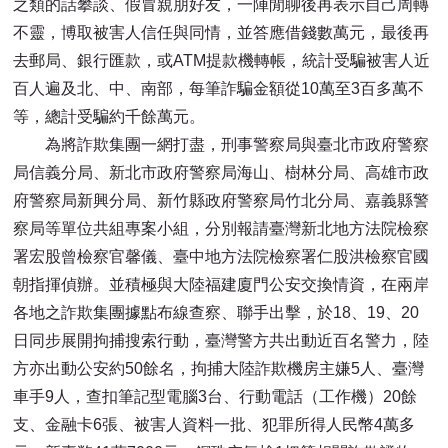
之類的話攀談、假冒親朋好友，一陣閒聊後再表示自己周轉
不靈，博取被害人信任與同情，並答應借錢數萬元，最後再
去郵局、銀行匯款，或ATM提款機轉帳，統計受騙被害人近
百人遍及北、中、南部，每筆詐騙金額從10萬至3百多萬不
等，總計受騙約千餘萬元。
為將詐欺集團一網打盡，刑事警察局與臺北市政府警察
局信義分局、新北市政府警察局海山、樹林分局、高雄市政
府警察局新興分局、新竹縣政府警察局竹北分局、嘉義縣警
察局等單位共組專案小組，分別報請臺灣新北地方法院檢察
署宏股曾檢察官馨儀、臺中地方法院檢察署仁股洪檢察官國
朝指揮偵辦。並積極與大陸福建廈門公安交換情資，在兩岸
各地之詐欺集團據點布線查察、聯手出擊，於18、19、20
日同步展開拘捕搜索行動，臺灣警方共出動近百名警力，陸
方亦出動公安約50餘名，拘捕大陸詐欺機房主嫌5人、臺灣
車手9人，查扣筆記型電腦3台、行動電話（工作機）20餘
支、金融卡6張、被害人資料一批、犯罪所得人民幣4萬多