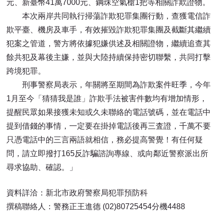
元、新臺幣41萬7000元、鋼珠空氣槍1把等相關詐欺證物。
本次兩岸共同執行掃蕩詐欺犯罪集團行動，查獲電信詐
欺平臺、機房及車手，有效摧毀詐欺犯罪集團及截斷其繼續
犯案之管道，警方將依據犯嫌供述及相關證物，繼續追查其
餘共犯及幕後主嫌，並與大陸持續保持密切聯繫，共同打擊
跨境犯罪。
刑事警察局表示，年關將至期間為詐欺案件旺季，今年
1月至今「猜猜我是誰」詐欺手法被害件數均有增加情形，
提醒民眾如果接獲未知或久未聯絡的電話號碼，並在電話中
提到借錢的事情，一定要在掛掉電話後再三査證，千萬不要
只憑電話中的三言兩語就相信，務必提高警覺！有任何疑
問，請立即撥打165反詐騙諮詢專線、或向鄰近警察派出所
尋求協助、確認。」
資料詳洽：新北市政府警察局犯罪預防科
撰稿聯絡人：警務正王進德 (02)80725454分機4488