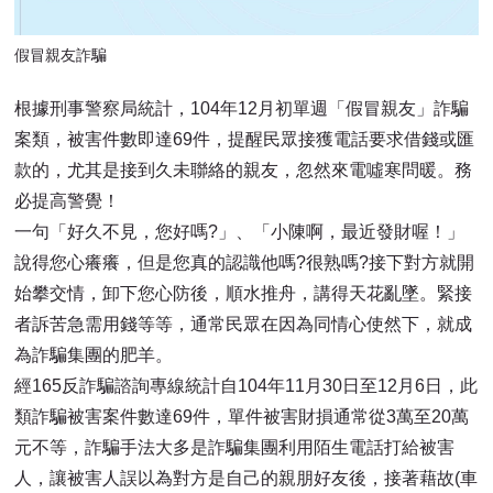
假冒親友詐騙
根據刑事警察局統計，104年12月初單週「假冒親友」詐騙
案類，被害件數即達69件，提醒民眾接獲電話要求借錢或匯
款的，尤其是接到久未聯絡的親友，忽然來電噓寒問暖。務
必提高警覺！
一句「好久不見，您好嗎?」、「小陳啊，最近發財喔！」
說得您心癢癢，但是您真的認識他嗎?很熟嗎?接下對方就開
始攀交情，卸下您心防後，順水推舟，講得天花亂墜。緊接
者訴苦急需用錢等等，通常民眾在因為同情心使然下，就成
為詐騙集團的肥羊。
經165反詐騙諮詢專線統計自104年11月30日至12月6日，此
類詐騙被害案件數達69件，單件被害財損通常從3萬至20萬
元不等，詐騙手法大多是詐騙集團利用陌生電話打給被害
人，讓被害人誤以為對方是自己的親朋好友後，接著藉故(車