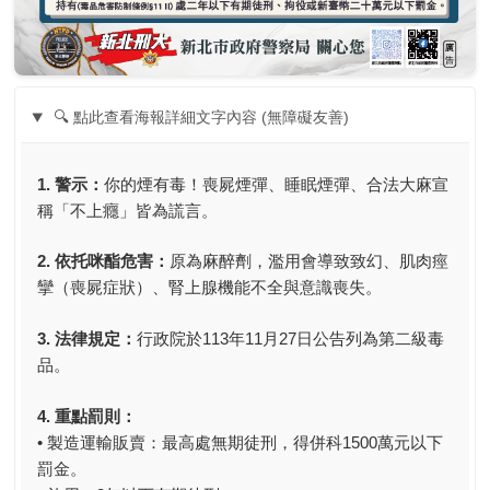
🔍 點此查看海報詳細文字內容 (無障礙友善)
1. 警示：
你的煙有毒！喪屍煙彈、睡眠煙彈、合法大麻宣
稱「不上癮」皆為謊言。
2. 依托咪酯危害：
原為麻醉劑，濫用會導致致幻、肌肉痙
攣（喪屍症狀）、腎上腺機能不全與意識喪失。
3. 法律規定：
行政院於113年11月27日公告列為第二級毒
品。
4. 重點罰則：
• 製造運輸販賣：最高處無期徒刑，得併科1500萬元以下
罰金。