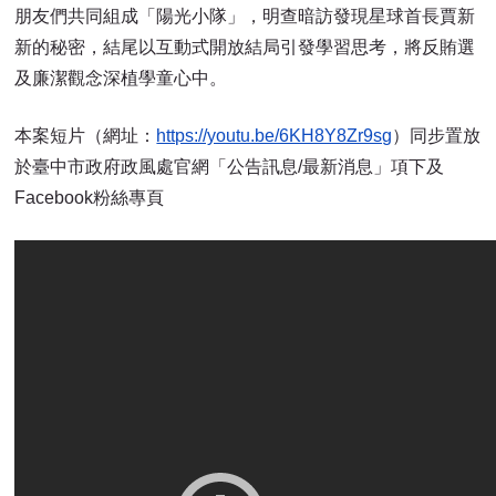
朋友們共同組成「陽光小隊」，明查暗訪發現星球首長賈新
新的秘密，結尾以互動式開放結局引發學習思考，將反賄選
及廉潔觀念深植學童心中。
本案短片（網址：
https://youtu.be/6KH8Y8Zr9sg
）同步置放
於臺中市政府政風處官網「公告訊息/最新消息」項下及
Facebook粉絲專頁