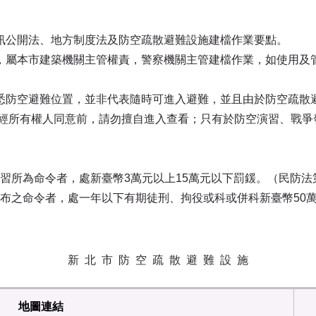
訊公開法、地方制度法及防空疏散避難設施建檔作業要點。
，屬本市建築機關主管權責，警察機關主管建檔作業，如使用及
悉防空避難位置，並非代表隨時可進入避難，並且由於防空疏散
未經所有權人同意前，請勿擅自進入查看；只有於防空演習、戰爭
習所為命令者，處新臺幣3萬元以上15萬元以下罰鍰。（民防法第
布之命令者，處一年以下有期徒刑、拘役或科或併科新臺幣50萬
新 北 市 防 空 疏 散 避 難 設 施
地圖連結