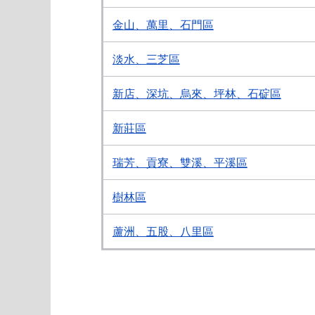
金山、萬里、石門區
淡水、三芝區
新店、深坑、烏來、坪林、石碇區
新莊區
瑞芳、貢寮、雙溪、平溪區
樹林區
蘆洲、五股、八里區