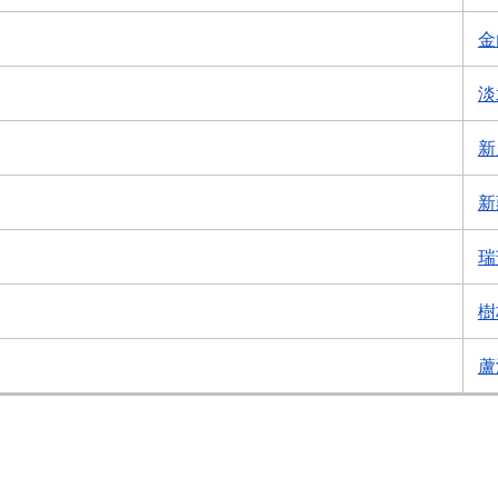
金
淡
新
新
瑞
樹
蘆