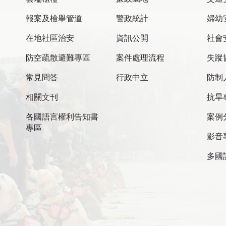
報案及檢舉管道
警政統計
婦幼
在地社區治安
資訊公開
社會
防空疏散避難專區
案件處理流程
失蹤
常見問答
行政中立
防制
相關文刊
抗旱
各國語言權利告知書
案例
專區
影音
多國