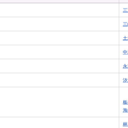
三
三
土
中
永
汐
板
海
林