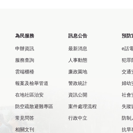
為民服務
訊息公告
預防
申辦資訊
最新消息
e話
服務查詢
人事動態
犯罪
雲端櫃檯
廉政園地
交通
報案及檢舉管道
警政統計
婦幼
在地社區治安
資訊公開
社會
防空疏散避難專區
案件處理流程
失蹤
常見問答
行政中立
防制
相關文刊
抗旱