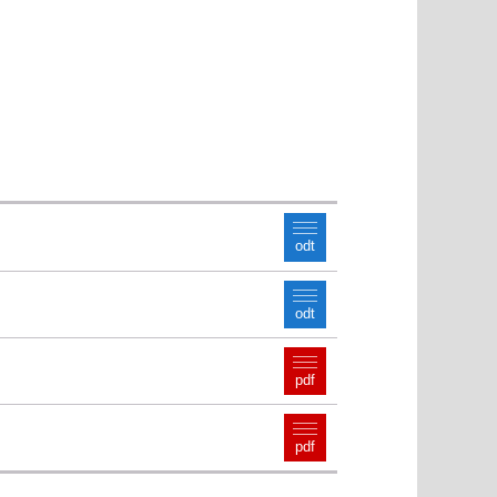
odt
odt
pdf
pdf