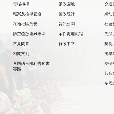
雲端櫃檯
廉政園地
交通
報案及檢舉管道
警政統計
婦幼
在地社區治安
資訊公開
社會
防空疏散避難專區
案件處理流程
失蹤
常見問答
行政中立
防制
相關文刊
抗旱
各國語言權利告知書
案例
專區
影音
多國