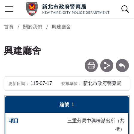
查詢區開關
首頁
關於我們
興建廳舍
興建廳舍
列印
分享
回上一頁
115-07-17
新北市政府警察局
更新日期
發布單位
更新日期115-01-28 - 興建廳舍
編號
項目
經費(分攤/總預算)
地點
建坪(持分/
1
三重分局中興橋派出所（共
構）