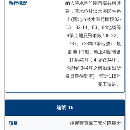
納入淡水區竹圍市場共構興
建，基地位於淡水區民生路
上(新北市淡水區竹圍段82-
13、82-14、83、84地號等
4筆土地及飛歌段736-22、
737、738等3筆地號)，規
劃地下1層、地上4層(包含
1F約40坪，4F約304坪，
合計約344坪之機動派出所
及員警待勤室)，預計118年
完工進駐。
16
捷運警察隊三鶯分隊廳舍