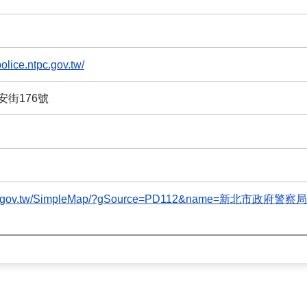
olice.ntpc.gov.tw/
街176號
.ntpc.gov.tw/SimpleMap/?gSource=PD112&name=新北市