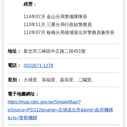
經歷：
114年07月 金山分局警備隊隊長
113年11月 三重分局行政組警務員
112年07月 板橋分局後埔派出所警務員兼所長
地址
新北市三峽區中正路二段451號
電話
(02)2671-1278
里別
大埔里、添福里、嘉添里、二鬮里。
電子地圖網址
https://map.ntpc.gov.tw/SimpleMap/?
gSource=PD112&name=吉埔派出所&kind=政府機構
&cls=警察機關