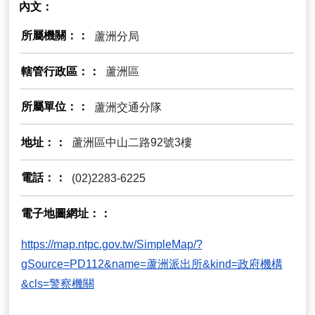
內文
所屬機關：
蘆洲分局
轄管行政區：
蘆洲區
所屬單位：
蘆洲交通分隊
地址：
蘆洲區中山二路92號3樓
電話：
(02)2283-6225
電子地圖網址：
https://map.ntpc.gov.tw/SimpleMap/?
gSource=PD112&name=蘆洲派出所&kind=政府機構
&cls=警察機關