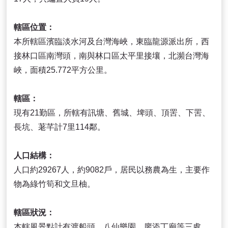
轄區位置：
本所轄區濱臨淡水河及台灣海峽，東臨龍源派出所，西
接林口區南灣頭，南與林口區太平里接壤，北瀕台灣海
峽，面積25.772平方公里。
轄區：
現有21勤區，所轄有訊塘、舊城、埤頭、頂罟、下罟、
長坑、荖芊計7里114鄰。
人口結構：
人口約29267人，約9082戶，居民以務農為生，主要作
物為綠竹筍和文旦柚。
轄區狀況：
本轄風景點計有渡船頭、八仙樂園、廖添丁廟等三處，