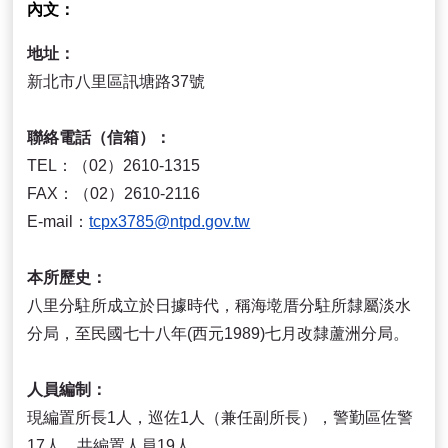
內文
地址：
新北市八里區訊塘路37號
聯絡電話（信箱）：
TEL：（02）2610-1315
FAX：（02）2610-2116
E-mail：
tcpx3785@ntpd.gov.tw
本所歷史：
八里分駐所成立於日據時代，稱海墘厝分駐所隸屬淡水
分局，至民國七十八年(西元1989)七月改隸蘆洲分局。
人員編制：
現編置所長1人，巡佐1人（兼任副所長），警勤區佐警
17人，共編置人員19人。