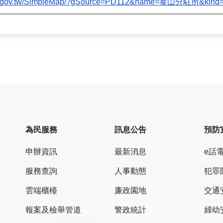
ntpc.gov.tw/SimpleMap/?gSource=PD112&name=泰山分駐所
為民服務
訊息公告
預防
申辦資訊
最新消息
e話
服務查詢
人事動態
犯罪
雲端櫃檯
廉政園地
交通
報案及檢舉管道
警政統計
婦幼