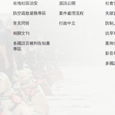
在地社區治安
資訊公開
社會
防空疏散避難專區
案件處理流程
失蹤
常見問答
行政中立
防制
相關文刊
抗旱
各國語言權利告知書
案例
專區
影音
多國