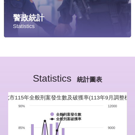
警政統計
Statistics
統計分析
警政統計年報
Statistics
新北市重要警政統計指標
統計圖表
警政性別統計
新北市115年全般刑案發生數及破獲率(113年9月調整標準
警政統計通報
90%
12000
全般刑案發生數
全般刑案破獲率
警政統計懶人包
85%
9000