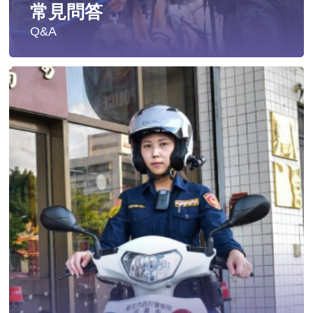
常見問答
Q&A
遭受性侵害時，可向哪些單位求助？
發生性侵害案件後，我可以請社工陪同嗎?
發生性侵害案件後，我需要去驗傷嗎?
遇到性騷擾案件之處理？
當你遭受到家庭暴力時該如何處理？
如何執行家庭暴力加害人訪查、訪查對象及期間為何?