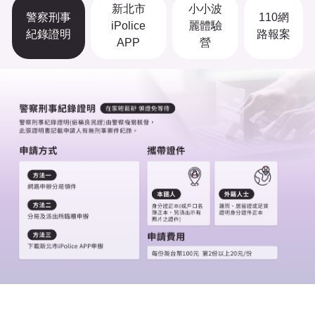
新北市
小小波
警察刑事
110網
iPolice
麗體驗
紀錄證明
路報案
APP
營