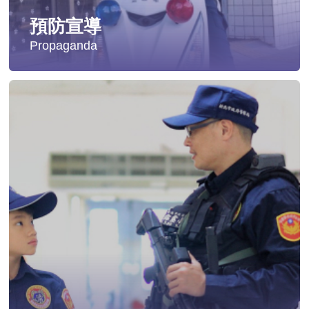
預防宣導
Propaganda
失蹤協尋
社會安全防護
影音專區
交通安全
婦幼安全
犯罪防治