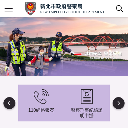
查詢區開關
Next
避難專
110網路報案
警察刑事紀錄證
新北市
明申辦