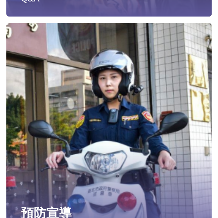
遭受性侵害時，可向哪些單位求助？
發生性侵害案件後，我可以請社工陪同嗎?
發生性侵害案件後，我需要去驗傷嗎?
遇到性騷擾案件之處理？
當你遭受到家庭暴力時該如何處理？
如何執行家庭暴力加害人訪查、訪查對象及期間為何?
預防宣導