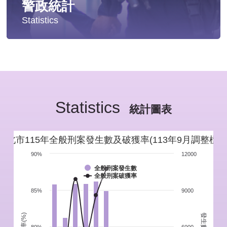
警政統計
Statistics
統計分析
警政統計年報
Statistics
新北市重要警政統計指標
統計圖表
警政性別統計
新北市115年全般刑案發生數及破獲率(113年9月調整標準
警政統計通報
90%
12000
全般刑案發生數
全般刑案破獲率
警政統計懶人包
85%
9000
發生數(件)
破獲率(%)