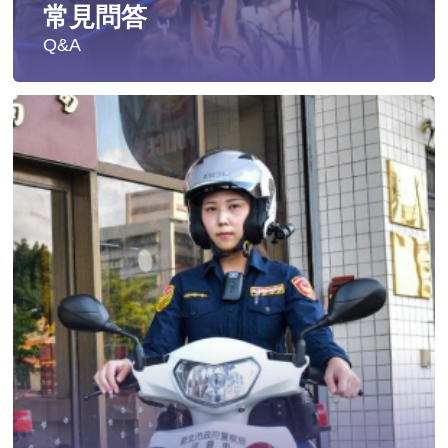
常見問答
Q&A
遭受性侵害時，可向哪些單位求助？
發生性侵害案件後，我可以請社工陪同嗎?
發生性侵害案件後，我需要去驗傷嗎?
遇到性騷擾案件之處理？
當你遭受到家庭暴力時該如何處理？
如何執行家庭暴力加害人訪查、訪查對象及期間為何?