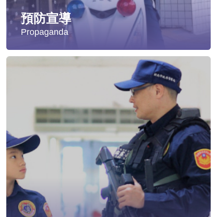
預防宣導
Propaganda
失蹤協尋
社會安全防護
影音專區
交通安全
婦幼安全
犯罪防治