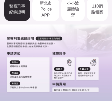
新北市
小小波
警察刑事
110網
iPolice
麗體驗
紀錄證明
路報案
APP
營