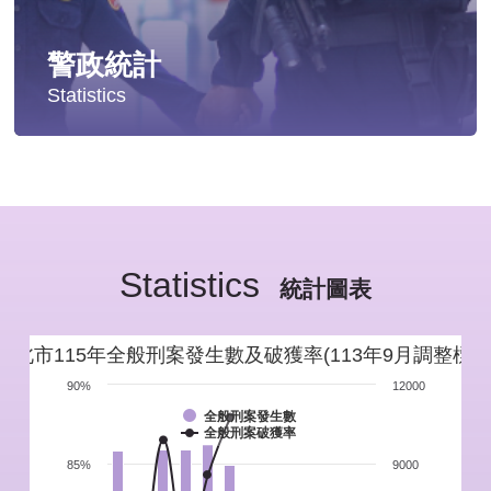
警政統計
Statistics
統計分析
警政統計年報
Statistics
新北市重要警政統計指標
統計圖表
警政性別統計
新北市115年全般刑案發生數及破獲率(113年9月調整標準
警政統計通報
90%
12000
全般刑案發生數
全般刑案破獲率
警政統計懶人包
85%
9000