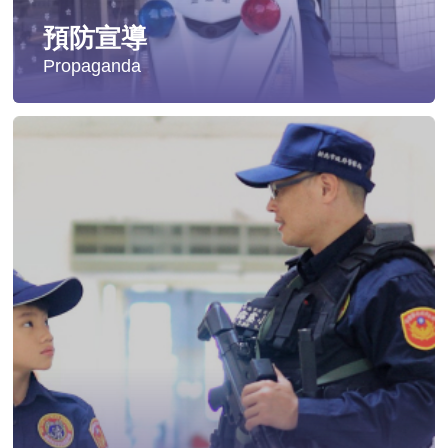
預防宣導
Propaganda
失蹤協尋
社會安全防護
影音專區
交通安全
婦幼安全
犯罪防治