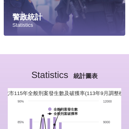
警政統計
Statistics
統計分析
警政統計年報
Statistics
新北市重要警政統計指標
統計圖表
警政性別統計
新北市115年全般刑案發生數及破獲率(113年9月調整標準
警政統計通報
90%
12000
全般刑案發生數
全般刑案破獲率
警政統計懶人包
85%
9000