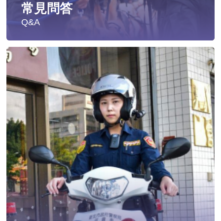
常見問答
Q&A
遭受性侵害時，可向哪些單位求助？
發生性侵害案件後，我可以請社工陪同嗎?
發生性侵害案件後，我需要去驗傷嗎?
遇到性騷擾案件之處理？
當你遭受到家庭暴力時該如何處理？
如何執行家庭暴力加害人訪查、訪查對象及期間為何?