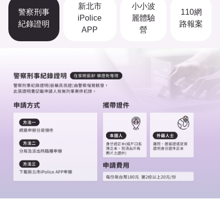
新北市
小小波
警察刑事
110網
iPolice
麗體驗
紀錄證明
路報案
APP
營