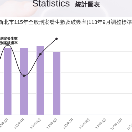
Statistics
統計圖表
發生性侵害案件後，我需要去驗傷嗎?
影音專區
新
交通安全
警
新北市115年全般刑案發生數及破獲率(113年9月調整標準
當你遭受到家庭暴力時該如何處理？
婦幼安全
警
刑案發生數
刑案破獲率
如何執行家庭暴力加害人訪查、訪查對象及期間為何?
犯罪防治
警
15年3月
115年6月
115年9月
115年4月
115年7月
115年10月
115年5月
115年8月
115