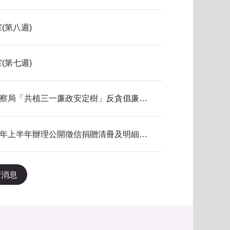
(第八週)
(第七週)
115年新北市政府警察局「共植三一廉政安定樹」反貪倡廉有獎徵答得獎名單公告
本局公共關係室115年上半年辦理公開徵信捐贈清冊及明細表，依公益勸募條例公告。
新消息