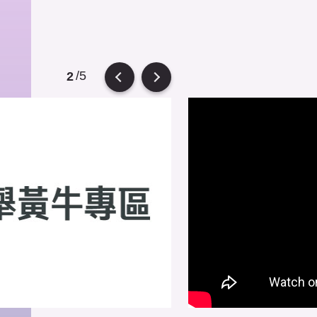
/5
2
evious
Next