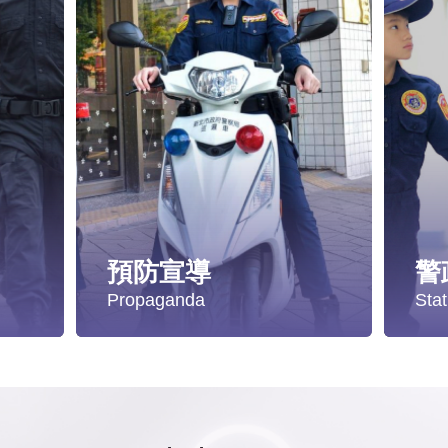
預防宣導
警
Propaganda
Stat
遭受性侵害時，可向哪些單位求助？
失蹤協尋
統
發生性侵害案件後，我可以請社工陪同嗎?
社會安全防護
警