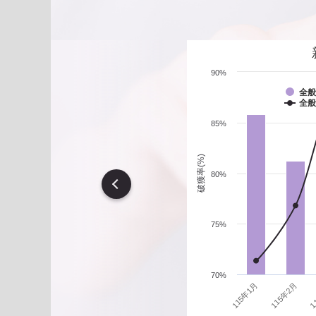
遇到性騷擾案件之處理？
90%
全般
全般
85%
破獲率(%)
80%
vious
75%
70%
1
115年1月
115年2月