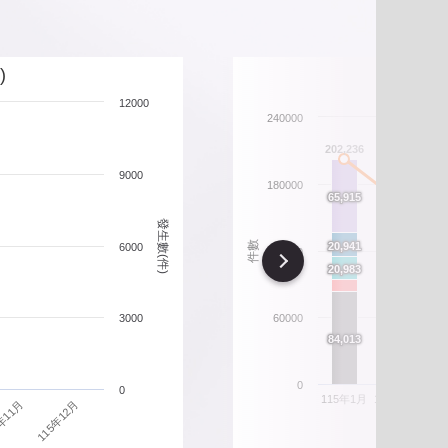
北市重要警政統計指標
政性別統計
)
12000
政統計通報
240000
206
202,236
政統計懶人包
9000
180000
165,708
66
66
65,915
65,915
發生數(件)
54,401
54,401
21
21
件數
20,941
20,941
6000
120000
Next
21
21
20,983
20,983
16,470
16,470
15,630
15,630
3000
60000
87
87
84,013
84,013
70,391
70,391
0
0
115年1月
115年2月
11
115年12月
年11月
違規