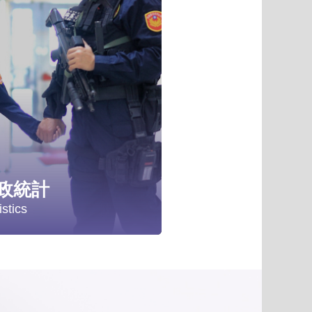
項
政統計
istics
計分析
政統計年報