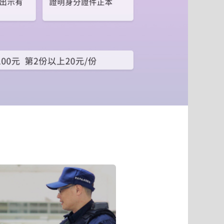
到
下
一
個
頁
籤