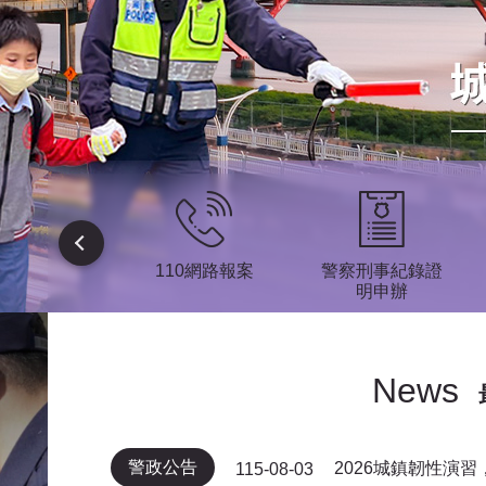
疏散避難專
110網路報案
警察刑事紀錄證
區
明申辦
News
警政公告
2026城鎮韌性演
115-08-03