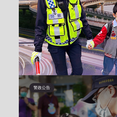
Previous
紀錄證
新北市iPolice
小小波麗體驗營
防空
辦
APP
警政公告