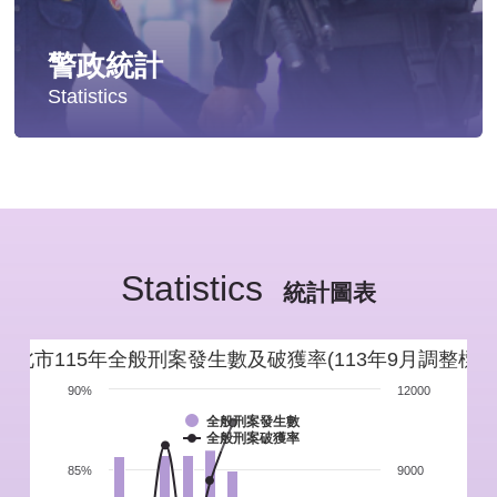
警政統計
Statistics
統計分析
警政統計年報
Statistics
新北市重要警政統計指標
統計圖表
警政性別統計
新北市115年全般刑案發生數及破獲率(113年9月調整標準
警政統計通報
90%
12000
全般刑案發生數
全般刑案破獲率
警政統計懶人包
85%
9000