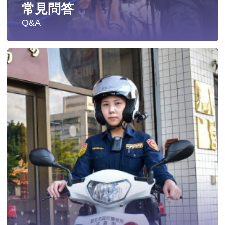
常見問答
Q&A
遭受性侵害時，可向哪些單位求助？
發生性侵害案件後，我可以請社工陪同嗎?
發生性侵害案件後，我需要去驗傷嗎?
遇到性騷擾案件之處理？
當你遭受到家庭暴力時該如何處理？
如何執行家庭暴力加害人訪查、訪查對象及期間為何?