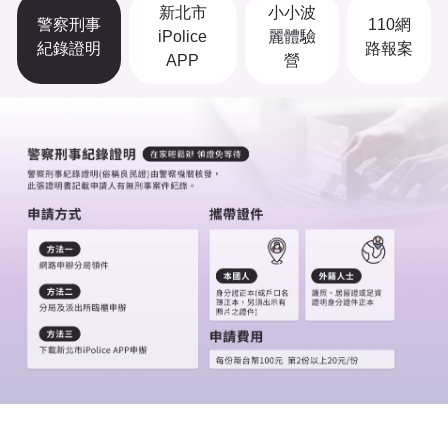
新北市
小小波
警察刑事
110網
iPolice
麗體驗
紀錄證明
路報案
APP
營