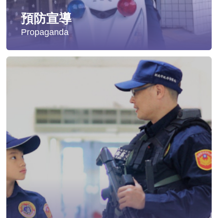
預防宣導
Propaganda
失蹤協尋
社會安全防護
影音專區
交通安全
婦幼安全
犯罪防治