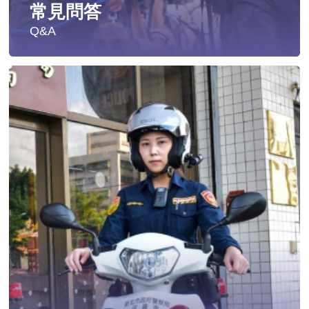
常見問答
Q&A
遭受性侵害時，可向哪些單位求助？
發生性侵害案件後，我可以請社工陪同嗎?
發生性侵害案件後，我需要去驗傷嗎?
遇到性騷擾案件之處理？
當你遭受到家庭暴力時該如何處理？
如何執行家庭暴力加害人訪查、訪查對象及期間為何?