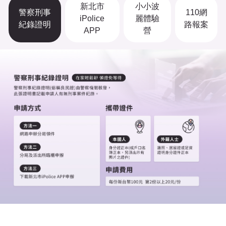
新北市
小小波
警察刑事
110網
iPolice
麗體驗
紀錄證明
路報案
APP
營