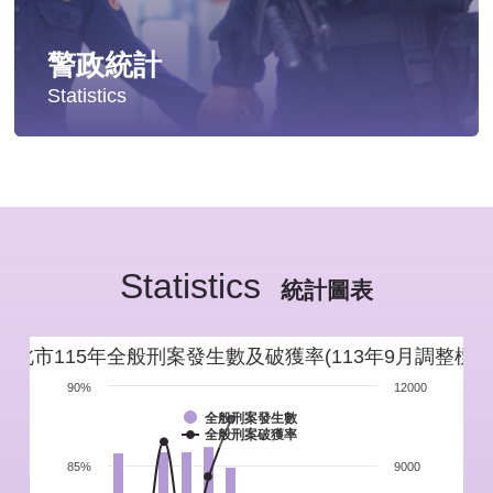
警政統計
Statistics
統計分析
警政統計年報
Statistics
新北市重要警政統計指標
統計圖表
警政性別統計
新北市115年全般刑案發生數及破獲率(113年9月調整標準
警政統計通報
90%
12000
全般刑案發生數
全般刑案破獲率
警政統計懶人包
85%
9000