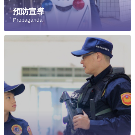
預防宣導
Propaganda
失蹤協尋
社會安全防護
影音專區
交通安全
婦幼安全
犯罪防治