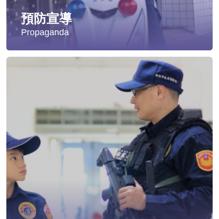
預防宣導
Propaganda
失蹤協尋
社會安全防護
影音專區
交通安全
婦幼安全
犯罪防治