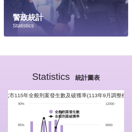
警政統計
Statistics
統計分析
警政統計年報
Statistics
新北市重要警政統計指標
統計圖表
警政性別統計
新北市115年全般刑案發生數及破獲率(113年9月調整標準
警政統計通報
90%
12000
全般刑案發生數
全般刑案破獲率
警政統計懶人包
85%
9000