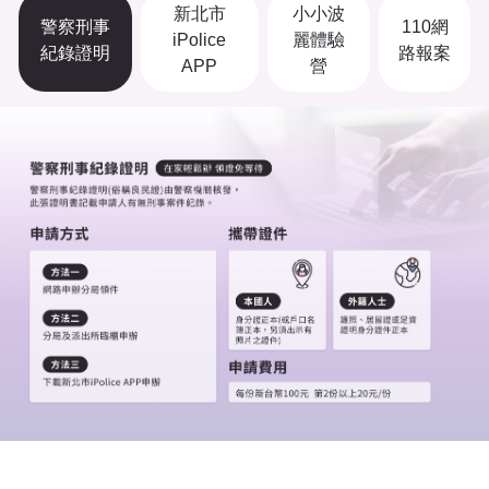
新北市
小小波
警察刑事
110網
iPolice
麗體驗
紀錄證明
路報案
APP
營