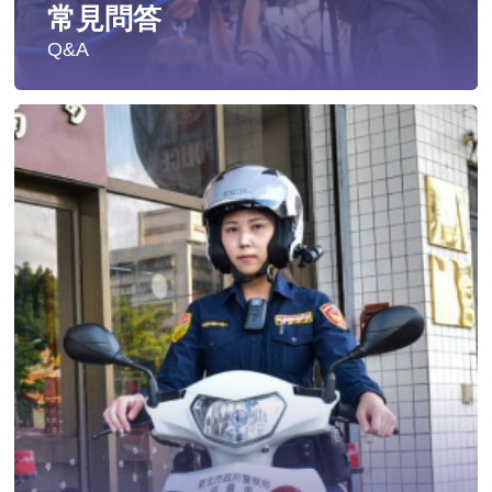
常見問答
Q&A
遭受性侵害時，可向哪些單位求助？
發生性侵害案件後，我可以請社工陪同嗎?
發生性侵害案件後，我需要去驗傷嗎?
遇到性騷擾案件之處理？
當你遭受到家庭暴力時該如何處理？
如何執行家庭暴力加害人訪查、訪查對象及期間為何?