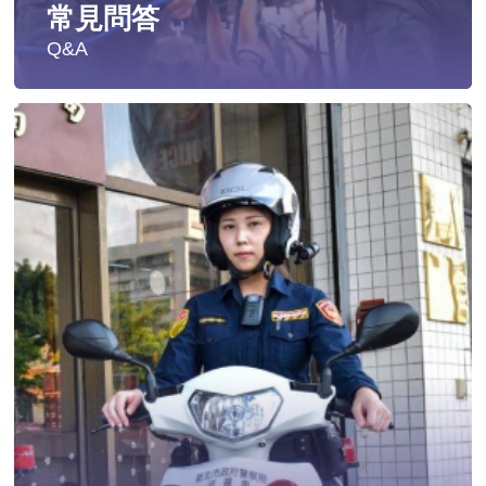
常見問答
Q&A
遭受性侵害時，可向哪些單位求助？
發生性侵害案件後，我可以請社工陪同嗎?
發生性侵害案件後，我需要去驗傷嗎?
遇到性騷擾案件之處理？
當你遭受到家庭暴力時該如何處理？
如何執行家庭暴力加害人訪查、訪查對象及期間為何?