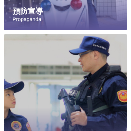
預防宣導
Propaganda
失蹤協尋
社會安全防護
影音專區
交通安全
婦幼安全
犯罪防治