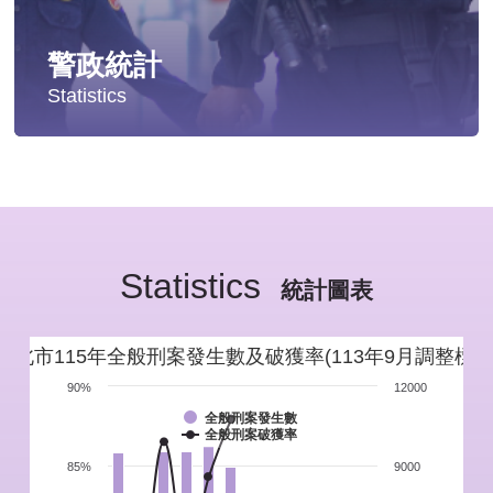
警政統計
Statistics
統計分析
警政統計年報
Statistics
新北市重要警政統計指標
統計圖表
警政性別統計
新北市115年全般刑案發生數及破獲率(113年9月調整標準
警政統計通報
90%
12000
全般刑案發生數
全般刑案破獲率
警政統計懶人包
85%
9000