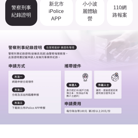
新北市
小小波
警察刑事
110網
iPolice
麗體驗
紀錄證明
路報案
APP
營