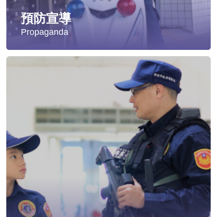
預防宣導
Propaganda
失蹤協尋
社會安全防護
影音專區
交通安全
婦幼安全
犯罪防治