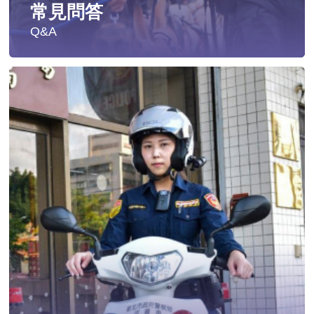
常見問答
Q&A
遭受性侵害時，可向哪些單位求助？
發生性侵害案件後，我可以請社工陪同嗎?
發生性侵害案件後，我需要去驗傷嗎?
遇到性騷擾案件之處理？
當你遭受到家庭暴力時該如何處理？
如何執行家庭暴力加害人訪查、訪查對象及期間為何?