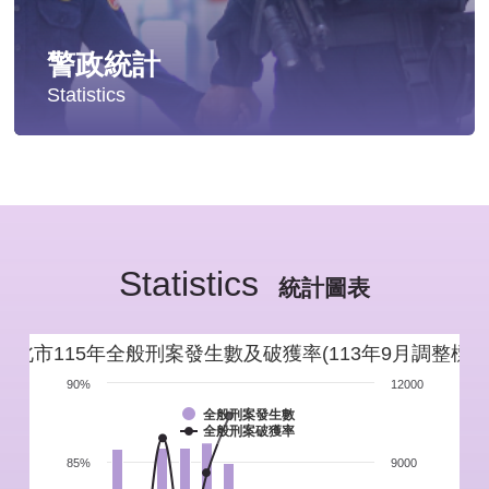
警政統計
Statistics
統計分析
警政統計年報
Statistics
新北市重要警政統計指標
統計圖表
警政性別統計
新北市115年全般刑案發生數及破獲率(113年9月調整標準
警政統計通報
90%
12000
全般刑案發生數
全般刑案破獲率
警政統計懶人包
85%
9000