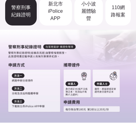
新北市
小小波
警察刑事
110網
iPolice
麗體驗
紀錄證明
路報案
APP
營