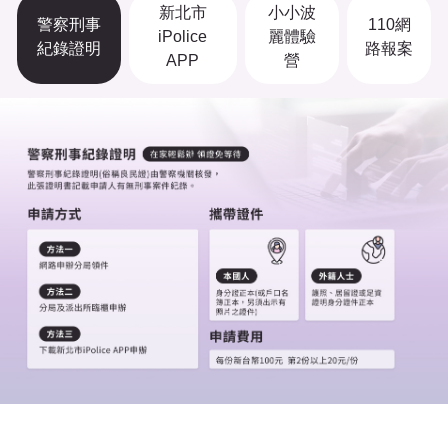
新北市
小小波
警察刑事
110網
iPolice
麗體驗
紀錄證明
路報案
APP
營