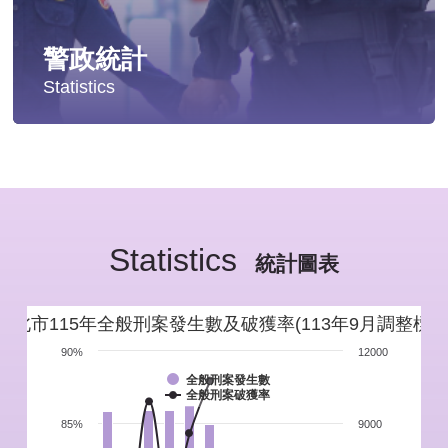
警政統計
Statistics
統計分析
警政統計年報
Statistics
新北市重要警政統計指標
統計圖表
警政性別統計
新北市115年全般刑案發生數及破獲率(113年9月調整標準
警政統計通報
90%
12000
全般刑案發生數
全般刑案破獲率
警政統計懶人包
85%
9000