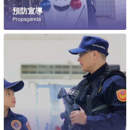
預防宣導
Propaganda
失蹤協尋
社會安全防護
影音專區
交通安全
婦幼安全
犯罪防治