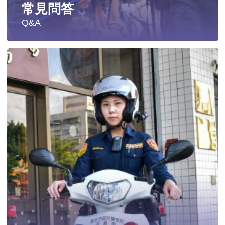
常見問答
Q&A
遭受性侵害時，可向哪些單位求助？
發生性侵害案件後，我可以請社工陪同嗎?
發生性侵害案件後，我需要去驗傷嗎?
遇到性騷擾案件之處理？
當你遭受到家庭暴力時該如何處理？
如何執行家庭暴力加害人訪查、訪查對象及期間為何?