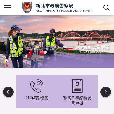
查詢區開關
Next
避難專
110網路報案
警察刑事紀錄證
新北市
明申辦