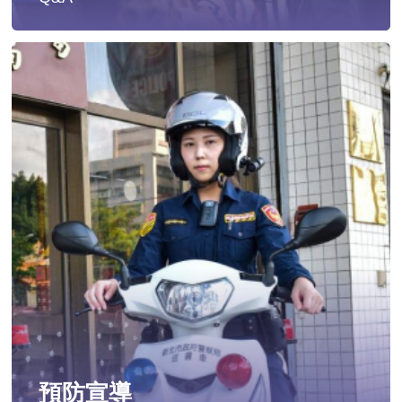
遭受性侵害時，可向哪些單位求助？
發生性侵害案件後，我可以請社工陪同嗎?
發生性侵害案件後，我需要去驗傷嗎?
遇到性騷擾案件之處理？
當你遭受到家庭暴力時該如何處理？
如何執行家庭暴力加害人訪查、訪查對象及期間為何?
預防宣導