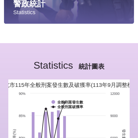
警政統計
Statistics
統計分析
警政統計年報
Statistics
新北市重要警政統計指標
統計圖表
警政性別統計
新北市115年全般刑案發生數及破獲率(113年9月調整標準
警政統計通報
90%
12000
全般刑案發生數
全般刑案破獲率
警政統計懶人包
85%
9000
發生數(件)
破獲率(%)