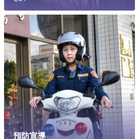
遭受性侵害時，可向哪些單位求助？
發生性侵害案件後，我可以請社工陪同嗎?
發生性侵害案件後，我需要去驗傷嗎?
遇到性騷擾案件之處理？
當你遭受到家庭暴力時該如何處理？
如何執行家庭暴力加害人訪查、訪查對象及期間為何?
預防宣導