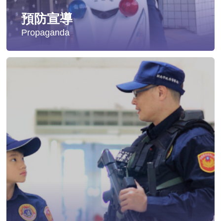
預防宣導
Propaganda
失蹤協尋
社會安全防護
影音專區
交通安全
婦幼安全
犯罪防治