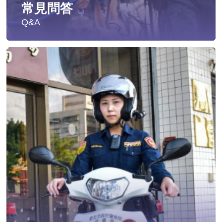
常見問答
Q&A
遭受性侵害時，可向哪些單位求助？
發生性侵害案件後，我可以請社工陪同嗎?
發生性侵害案件後，我需要去驗傷嗎?
遇到性騷擾案件之處理？
當你遭受到家庭暴力時該如何處理？
如何執行家庭暴力加害人訪查、訪查對象及期間為何?