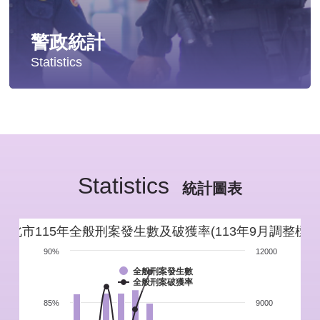
警政統計
Statistics
統計分析
警政統計年報
Statistics
新北市重要警政統計指標
統計圖表
警政性別統計
新北市115年全般刑案發生數及破獲率(113年9月調整標準
警政統計通報
90%
12000
全般刑案發生數
全般刑案破獲率
警政統計懶人包
85%
9000