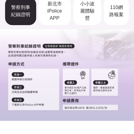
新北市
小小波
警察刑事
110網
iPolice
麗體驗
紀錄證明
路報案
APP
營