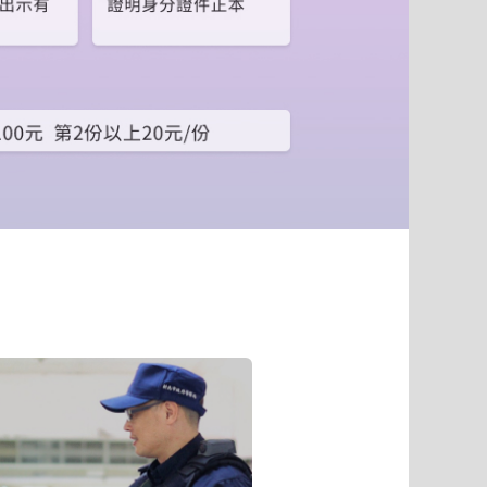
到
下
一
個
頁
籤