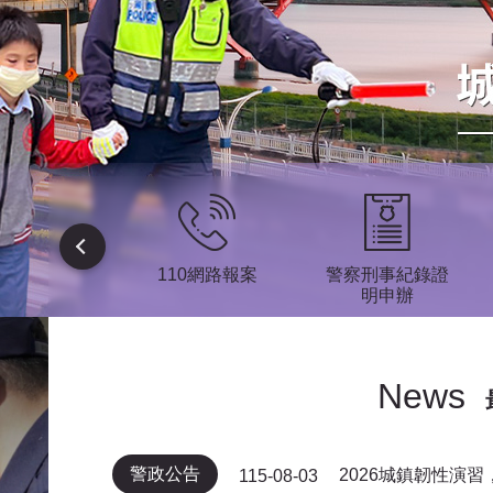
疏散避難專
110網路報案
警察刑事紀錄證
區
明申辦
News
警政公告
2026城鎮韌性演
115-08-03