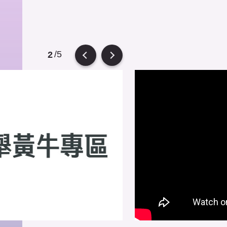
/5
2
evious
Next