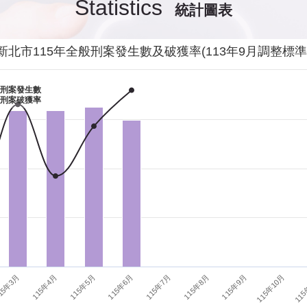
Statistics
統計圖表
發生性侵害案件後，我需要去驗傷嗎?
影音專區
新
交通安全
警
新北市115年全般刑案發生數及破獲率(113年9月調整標準
當你遭受到家庭暴力時該如何處理？
婦幼安全
警
刑案發生數
刑案破獲率
如何執行家庭暴力加害人訪查、訪查對象及期間為何?
犯罪防治
警
15年3月
115年6月
115年9月
115年4月
115年7月
115年10月
115年5月
115年8月
115