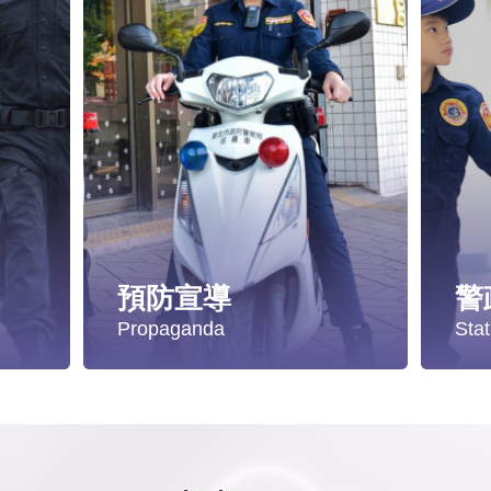
預防宣導
警
Propaganda
Stat
遭受性侵害時，可向哪些單位求助？
失蹤協尋
統
發生性侵害案件後，我可以請社工陪同嗎?
社會安全防護
警