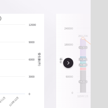
北市重要警政統計指標
政性別統計
)
12000
政統計通報
240000
206
202,236
政統計懶人包
9000
180000
165,708
66
66
65,915
65,915
發生數(件)
54,401
54,401
21
21
件數
20,941
20,941
6000
120000
Next
21
21
20,983
20,983
16,470
16,470
15,630
15,630
3000
60000
87
87
84,013
84,013
70,391
70,391
0
0
115年1月
115年2月
11
115年12月
年11月
違規