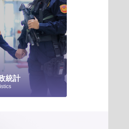
項
政統計
istics
計分析
政統計年報