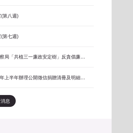
(第八週)
(第七週)
115年新北市政府警察局「共植三一廉政安定樹」反貪倡廉有獎徵答得獎名單公告
本局公共關係室115年上半年辦理公開徵信捐贈清冊及明細表，依公益勸募條例公告。
新消息