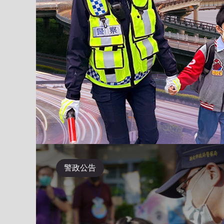
Previous
紀錄證
新北市iPolice
小小波麗體驗營
防空
辦
APP
警政公告