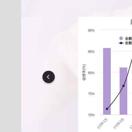
遇到性騷擾案件之處理？
90%
全般
全般
85%
破獲率(%)
80%
vious
75%
70%
1
115年1月
115年2月