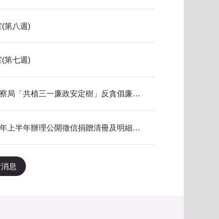
(第八週)
(第七週)
115年新北市政府警察局「共植三一廉政安定樹」反貪倡廉有獎徵答得獎名單公告
本局公共關係室115年上半年辦理公開徵信捐贈清冊及明細表，依公益勸募條例公告。
新消息