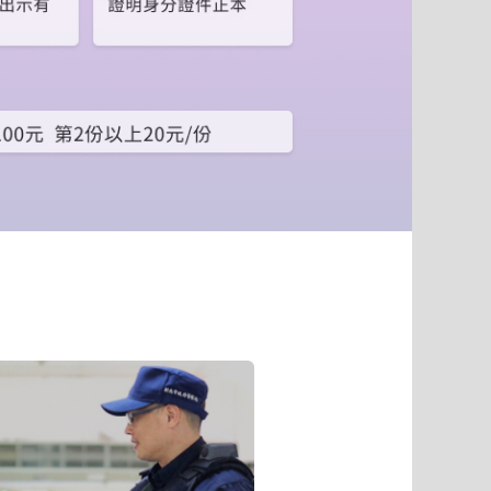
到
下
一
個
頁
籤