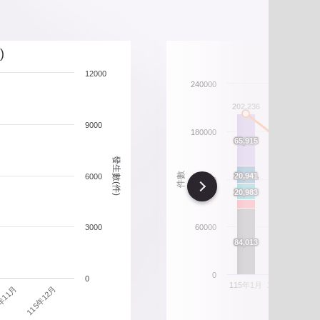
北市重要警政統計指標
政性別統計
)
12000
政統計通報
240000
206
202,236
政統計懶人包
9000
180000
165,708
66
66
65,915
65,915
發生數(件)
54,401
54,401
21
21
件數
20,941
20,941
6000
120000
Next
21
21
20,983
20,983
16,470
16,470
15,630
15,630
3000
60000
87
87
84,013
84,013
70,391
70,391
0
0
115年1月
115年2月
11
115年12月
年11月
違規