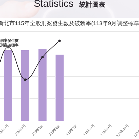
Statistics
統計圖表
發生性侵害案件後，我需要去驗傷嗎?
影音專區
新
交通安全
警
新北市115年全般刑案發生數及破獲率(113年9月調整標準
當你遭受到家庭暴力時該如何處理？
婦幼安全
警
刑案發生數
刑案破獲率
如何執行家庭暴力加害人訪查、訪查對象及期間為何?
犯罪防治
警
15年3月
115年6月
115年9月
115年4月
115年7月
115年10月
115年5月
115年8月
115