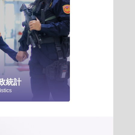
項
政統計
istics
計分析
政統計年報