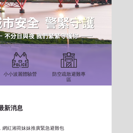
小小波麗體驗營
防空疏散避難專
區
最新消息
習，網紅湘荷妹妹推廣緊急避難包