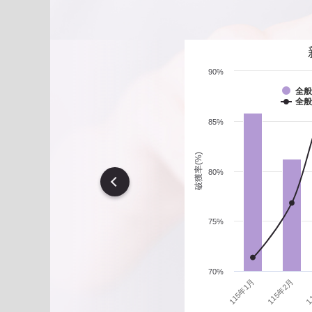
遇到性騷擾案件之處理？
90%
全般
全般
85%
破獲率(%)
80%
vious
75%
70%
1
115年1月
115年2月