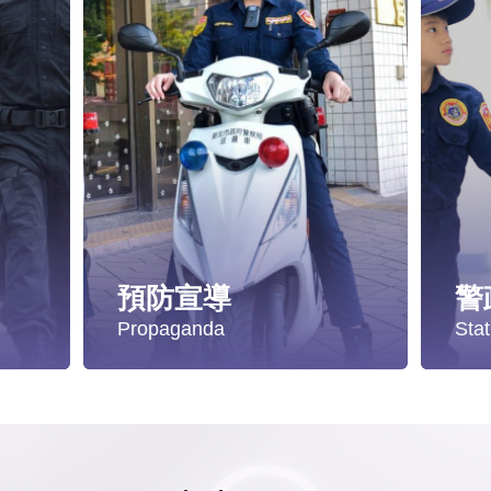
預防宣導
警
Propaganda
Stat
遭受性侵害時，可向哪些單位求助？
失蹤協尋
統
發生性侵害案件後，我可以請社工陪同嗎?
社會安全防護
警