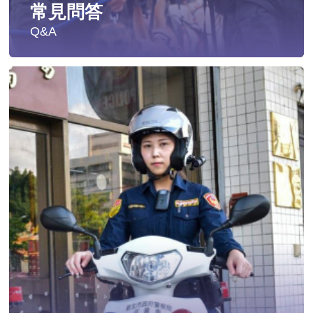
常見問答
Q&A
遭受性侵害時，可向哪些單位求助？
發生性侵害案件後，我可以請社工陪同嗎?
發生性侵害案件後，我需要去驗傷嗎?
遇到性騷擾案件之處理？
當你遭受到家庭暴力時該如何處理？
如何執行家庭暴力加害人訪查、訪查對象及期間為何?