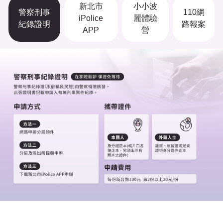
新北市
小小波
警察刑事
110網
iPolice
麗體驗
紀錄證明
路報案
APP
營