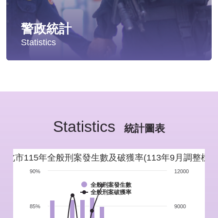
警政統計
Statistics
統計分析
警政統計年報
Statistics
新北市重要警政統計指標
統計圖表
警政性別統計
新北市115年全般刑案發生數及破獲率(113年9月調整標準
警政統計通報
90%
12000
全般刑案發生數
全般刑案破獲率
警政統計懶人包
85%
9000