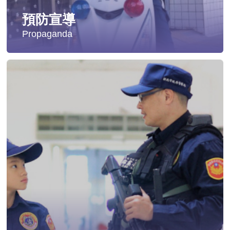
預防宣導
Propaganda
失蹤協尋
社會安全防護
影音專區
交通安全
婦幼安全
犯罪防治