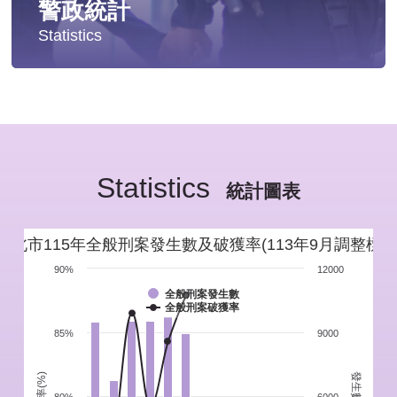
警政統計
Statistics
統計分析
警政統計年報
Statistics
新北市重要警政統計指標
統計圖表
警政性別統計
新北市115年全般刑案發生數及破獲率(113年9月調整標準
警政統計通報
90%
12000
全般刑案發生數
全般刑案破獲率
警政統計懶人包
85%
9000
發生數(件)
破獲率(%)