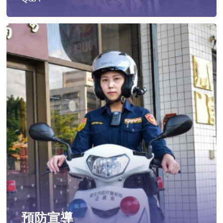
遭受性侵害時，可向哪些單位求助？
發生性侵害案件後，我可以請社工陪同嗎?
發生性侵害案件後，我需要去驗傷嗎?
遇到性騷擾案件之處理？
當你遭受到家庭暴力時該如何處理？
如何執行家庭暴力加害人訪查、訪查對象及期間為何?
預防宣導