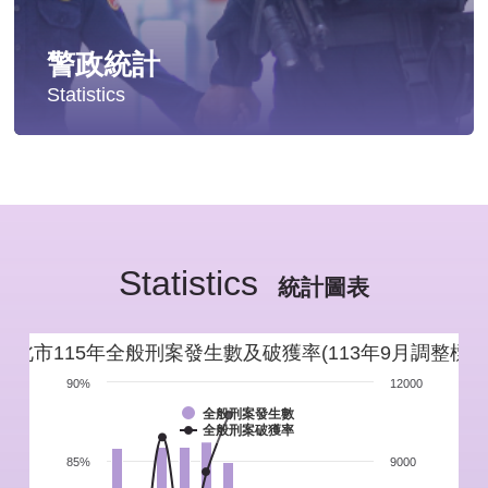
警政統計
Statistics
統計分析
警政統計年報
Statistics
新北市重要警政統計指標
統計圖表
警政性別統計
新北市115年全般刑案發生數及破獲率(113年9月調整標準
警政統計通報
90%
12000
全般刑案發生數
全般刑案破獲率
警政統計懶人包
85%
9000