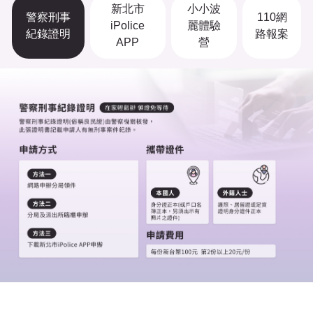
新北市
小小波
警察刑事
110網
iPolice
麗體驗
紀錄證明
路報案
APP
營