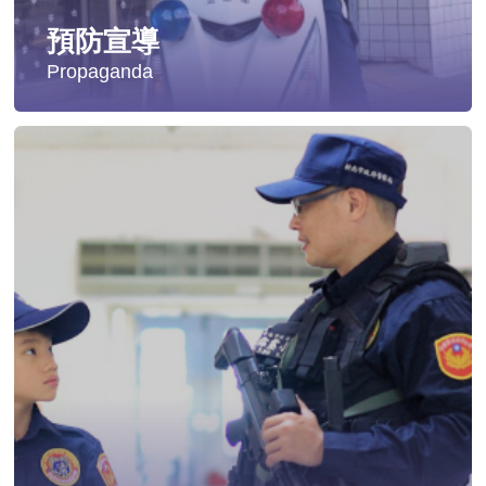
預防宣導
Propaganda
失蹤協尋
社會安全防護
影音專區
交通安全
婦幼安全
犯罪防治