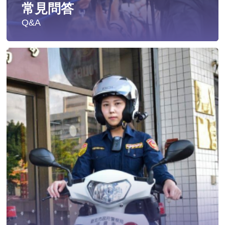
常見問答
Q&A
遭受性侵害時，可向哪些單位求助？
發生性侵害案件後，我可以請社工陪同嗎?
發生性侵害案件後，我需要去驗傷嗎?
遇到性騷擾案件之處理？
當你遭受到家庭暴力時該如何處理？
如何執行家庭暴力加害人訪查、訪查對象及期間為何?